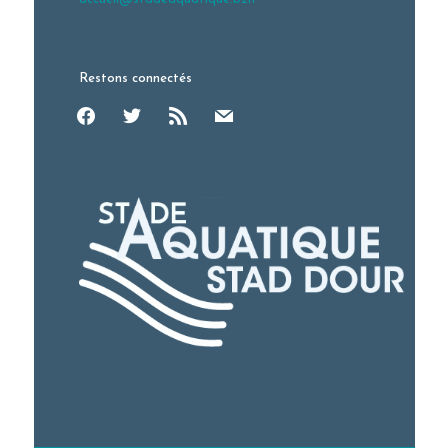
Restons connectés
facebook
twitter
rss
mail