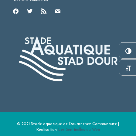
facebook
twitter
rss
mail
© 2021 Stade aquatique de Douarnenez Communauté |
Réalisation
Les Sentinelles du Web